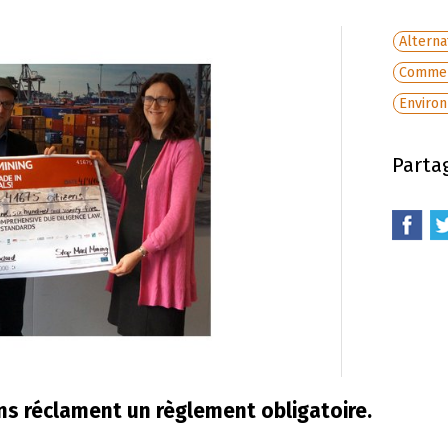
Altern
Commer
Enviro
Partag
ns réclament un règlement obligatoire.