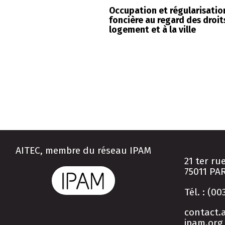
Occupation et régularisatio
foncière au regard des droit
logement et à la ville
AITEC, membre du réseau IPAM
21 ter ru
75011 PA
Tél. : (00
contact.a
ipam.org