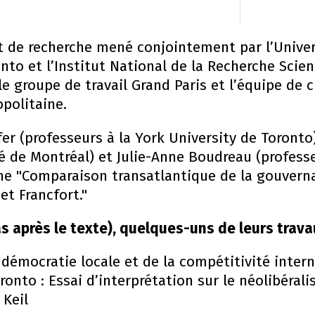
et de recherche mené conjointement par l’Univer
onto et l’Institut National de la Recherche Scie
le groupe de travail Grand Paris et l’équipe de
politaine.
fer (professeurs à la York University de Toronto
té de Montréal) et Julie-Anne Boudreau (profess
ne "Comparaison transatlantique de la gouvern
et Francfort."
as après le texte), quelques-uns de leurs trava
 démocratie locale et de la compétitivité inter
ronto : Essai d’interprétation sur le néolibérali
Keil