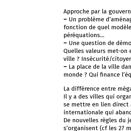
Approche par la gouverna
–
Un problème d’aménage
fonction de quel modèle
péréquations…
–
Une question de démocra
Quelles valeurs met-on 
ville ? Insécurité/citoye
–
La place de la ville da
monde ? Qui finance l’é
La différence entre méga
Il y a des villes qui or
se mettre en lien direct
internationale qui aband
De nouvelles règles du 
s’organisent (cf les 27 