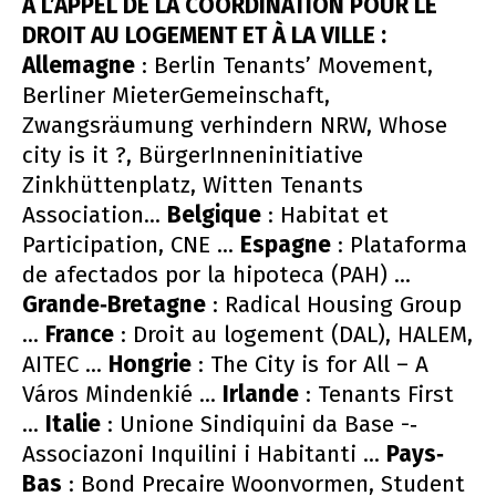
A L’APPEL DE LA COORDINATION POUR LE
DROIT AU LOGEMENT ET À LA VILLE :
Allemagne
: Berlin Tenants’ Movement,
Berliner MieterGemeinschaft,
Zwangsräumung verhindern NRW, Whose
city is it ?, BürgerInneninitiative
Zinkhüttenplatz, Witten Tenants
Association...
Belgique
: Habitat et
Participation, CNE ...
Espagne
: Plataforma
de afectados por la hipoteca (PAH) ...
Grande­‐Bretagne
: Radical Housing Group
...
France
: Droit au logement (DAL), HALEM,
AITEC ...
Hongrie
: The City is for All – A
Város Mindenkié ...
Irlande
: Tenants First
...
Italie
: Unione Sindiquini da Base -­‐
Associazoni Inquilini i Habitanti ...
Pays­‐
Bas
: Bond Precaire Woonvormen, Student