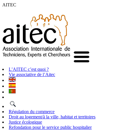
AITEC
L’AITEC c’est quoi ?
Vie associative de l’Aitec
Régulation du commerce
Droit au logement/à la ville, habitat et territoires
Justice écologique
Refondation pour le service public hospitalier