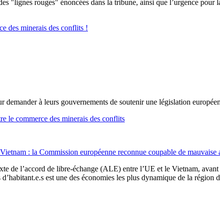
des "lignes rouges" énoncées dans la tribune, ainsi que l’urgence pour l
e des minerais des conflits !
ur demander à leurs gouvernements de soutenir une législation européenne
tre le commerce des minerais des conflits
ietnam : la Commission européenne reconnue coupable de mauvaise a
xte de l’accord de libre-échange (ALE) entre l’UE et le Vietnam, avant 
d’habitant.e.s est une des économies les plus dynamique de la région du s