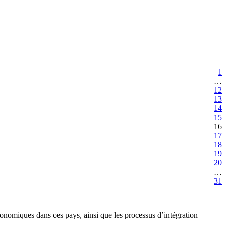
1
…
12
13
14
15
16
17
18
19
20
…
31
économiques dans ces pays, ainsi que les processus d’intégration