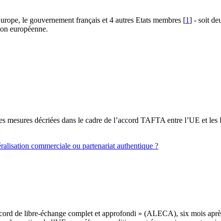
urope, le gouvernement français et 4 autres Etats membres
[
1
]
- soit de
ion européenne.
es mesures décriées dans le cadre de l’accord TAFTA entre l’UE et les É
éralisation commerciale ou partenariat authentique ?
ccord de libre-échange complet et approfondi » (ALECA), six mois après