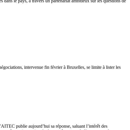
 dans le pays, à travers un partenariat ambitieux sur les questions de
iations, intervenue fin février à Bruxelles, se limite à lister les
L’AITEC publie aujourd’hui sa réponse, saluant l’intérêt des