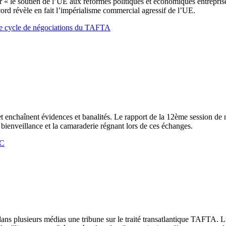
 « le soutien de l’UE aux réformes politiques et économiques entreprises
ord révèle en fait l’impérialisme commercial agressif de l’UE.
3ème cycle de négociations du TAFTA
nchaînent évidences et banalités. Le rapport de la 12ème session de négoc
 bienveillance et la camaraderie régnant lors de ces échanges.
EC
 dans plusieurs médias une tribune sur le traité transatlantique TAFTA. 