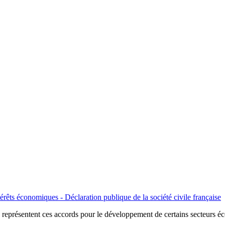
érêts économiques - Déclaration publique de la société civile française
que représentent ces accords pour le développement de certains secteurs 